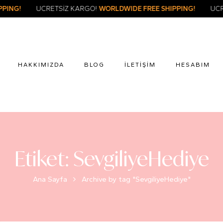
FREE SHIPPING!
ÜCRETSİZ KARGO!
WORLDWIDE FREE SHIPPIN
HAKKIMIZDA
BLOG
İLETIŞIM
HESABIM
Etiket:
SevgiliyeHediye
Ana Sayfa
Archive by tag "SevgiliyeHediye"