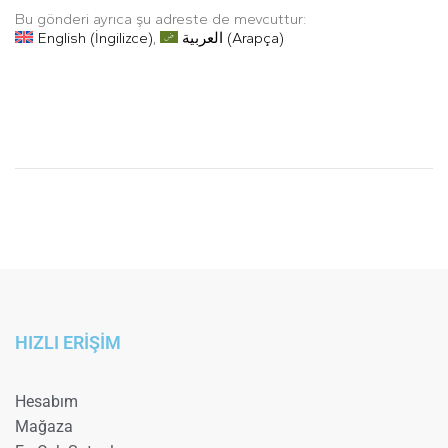
Bu gönderi ayrıca şu adreste de mevcuttur:
English
(
İngilizce
)
العربية
(
Arapça
)
HIZLI ERİŞİM
Hesabım
Mağaza