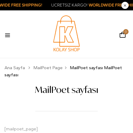
DWIDE FREE SHIPPING!
ÜCRETSİZ KARGO!
WORLDWIDE FREE S
0
Ana Sayfa
MailPoet Page
MailPoet sayfası
MailPoet
sayfası
MailPoet sayfası
[mailpoet_page]