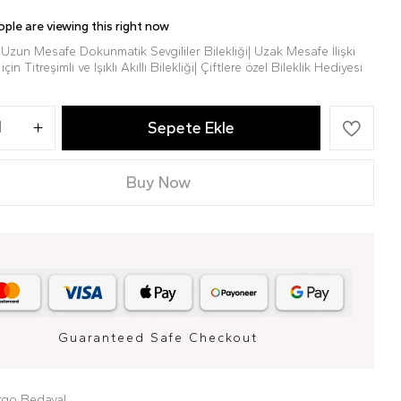
ple are viewing this right now
un Mesafe Dokunmatik Sevgililer Bilekliği| Uzak Mesafe İlişki
için Titreşimli ve Işıklı Akıllı Bilekliği| Çiftlere özel Bileklik Hediyesi
Sepete Ekle
Buy Now
Guaranteed Safe Checkout
rgo Bedava!