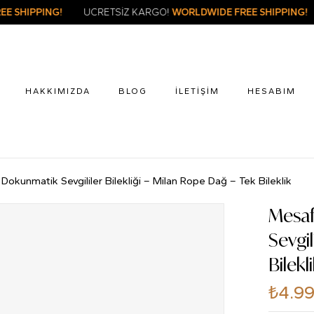
O!
WORLDWIDE FREE SHIPPING!
ÜCRETSİZ KARGO!
WORLDWIDE 
HAKKIMIZDA
BLOG
İLETIŞIM
HESABIM
 Dokunmatik Sevgililer Bilekliği – Milan Rope Dağ – Tek Bileklik
Mesaf
Sevgil
Bilekl
₺
4.9