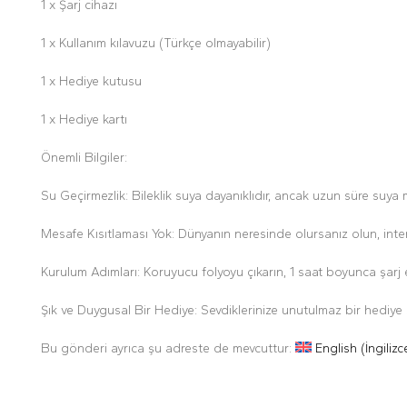
1 x Şarj cihazı
1 x Kullanım kılavuzu (Türkçe olmayabilir)
1 x Hediye kutusu
1 x Hediye kartı
Önemli Bilgiler:
Su Geçirmezlik: Bileklik suya dayanıklıdır, ancak uzun süre suya 
Mesafe Kısıtlaması Yok: Dünyanın neresinde olursanız olun, intern
Kurulum Adımları: Koruyucu folyoyu çıkarın, 1 saat boyunca şarj e
Şık ve Duygusal Bir Hediye: Sevdiklerinize unutulmaz bir hediye s
Bu gönderi ayrıca şu adreste de mevcuttur:
English
(
İngilizc