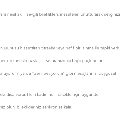
esil akıllı sevgili bileklikleri, mesafeleri unutturarak sevginizi
şunuzu hissettiren titreşim veya hafif bir ısınma ile tepki verir.
 her dokunuşla paylaşılır ve aranızdaki bağı güçlendirir.
üşünüyorum” ya da “Seni Seviyorum” gibi mesajlarınızı duygusal
 de dışa vurur. Hem kadın hem erkekler için uygundur.
olun, bileklikleriniz senkronize kalır.