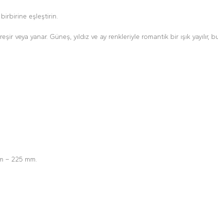
birbirine eşleştirin.
eşir veya yanar. Güneş, yıldız ve ay renkleriyle romantik bir ışık yayılır, b
mm – 225 mm.