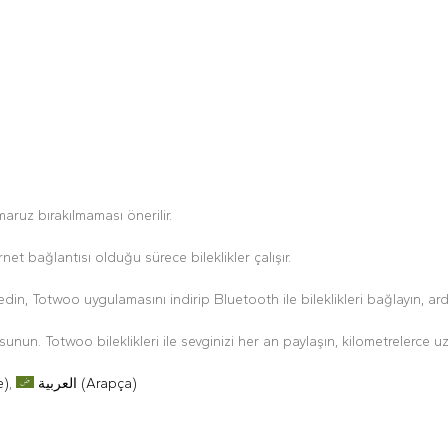
maruz bırakılmaması önerilir.
et bağlantısı olduğu sürece bileklikler çalışır.
din, Totwoo uygulamasını indirip Bluetooth ile bileklikleri bağlayın, ard
unun. Totwoo bileklikleri ile sevginizi her an paylaşın, kilometrelerce u
e
)
العربية
(
Arapça
)