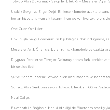
Totwoo Akıllı Dokunmatik Sevgililer Bilekliği – Mesafeleri Aşan 
Uzaklık Sevginize Engel Değil! Binlerce kilometre uzakta olsanız b
her an hissettirir. Hem şık tasarımı hem de yenilikçi teknolojisiy
Öne Çıkan Özellikler:
Dokunuşla Sevgi Gönderin: Bir kişi bileğine dokunduğunda, saniyele
Mesafeler Artık Önemsiz: Bu anlık his, kilometrelerce uzakta bile 
Duygusal Renkler ve Titreşim: Dokunuşlarınıza farklı renkler ve 
bir şekilde iletin.
Şık ve Bohem Tasarım: Totwoo bileklikleri, modern ve bohem tarz
Sonsuz Akıllı Senkronizasyon: Totwoo bileklikleri iOS ve Android
Nasıl Çalışır:
Bluetooth ile Bağlanın: Her iki bilekliği de Bluetooth aracılığıyla