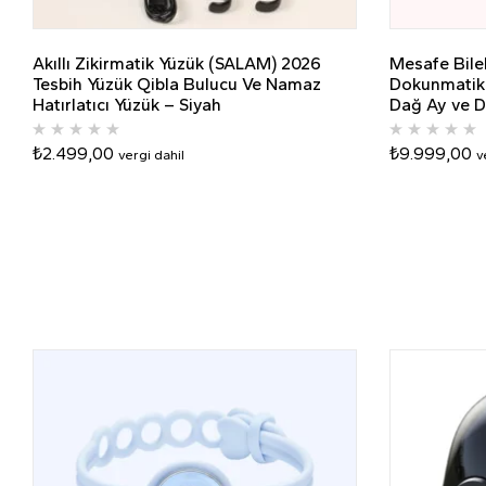
Akıllı Zikirmatik Yüzük (SALAM) 2026
Mesafe Bilek
Tesbih Yüzük Qibla Bulucu Ve Namaz
Dokunmatik S
Hatırlatıcı Yüzük – Siyah
Dağ Ay ve D
₺
2.499,00
₺
9.999,00
vergi dahil
v