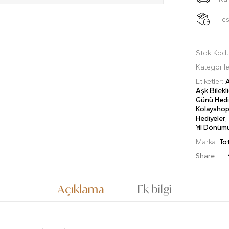
Tes
Stok Kod
Kategoril
Etiketler:
A
Aşk Bilekli
Günü Hedi
Kolaysho
Hediyeler
Yıl Dönüm
Marka:
To
Share :
Açıklama
Ek bilgi