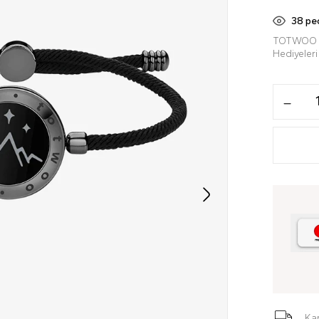
38
peo
TOTWOO Uz
Hediyeleri 
Ka