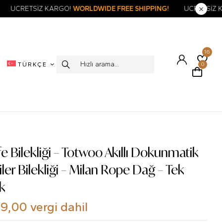
FREE SHIPPING!
ÜCRETSİZ KARGO!
WORLDWIDE FREE SHIPPING
16
TÜRKÇE
0
e Bilekliği – Totwoo Akıllı Dokunmatik
iler Bilekliği – Milan Rope Dağ – Tek
ik
99,00
vergi dahil