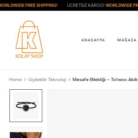
RETSİZ KARGO!
WORLDWIDE FREE SHIPPING!
ÜCRETSİZ KARG
ANASAYFA
MAĞAZA
Home
Giyilebilir Teknoloji
Mesafe Bilekliği – Totwoo Akıllı