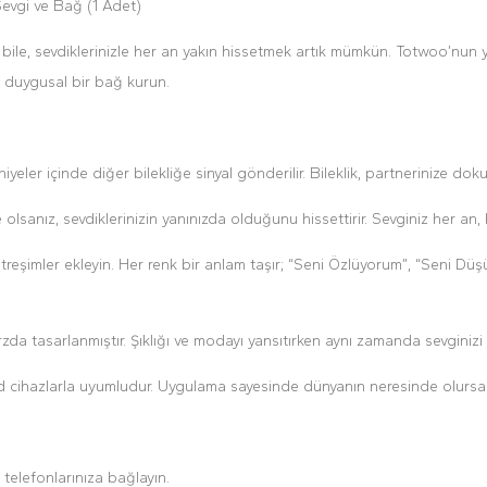
Sevgi ve Bağ (1 Adet)
ile, sevdiklerinizle her an yakın hissetmek artık mümkün. Totwoo’nun yeni n
le duygusal bir bağ kurun.
r içinde diğer bilekliğe sinyal gönderilir. Bileklik, partnerinize dokunu
olsanız, sevdiklerinizin yanınızda olduğunu hissettirir. Sevginiz her an,
titreşimler ekleyin. Her renk bir anlam taşır; “Seni Özlüyorum”, “Seni D
da tasarlanmıştır. Şıklığı ve modayı yansıtırken aynı zamanda sevginizi
 cihazlarla uyumludur. Uygulama sayesinde dünyanın neresinde olursanız 
 telefonlarınıza bağlayın.