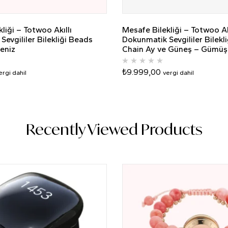
liği – Totwoo Akıllı
Mesafe Bilekliği – Totwoo Ak
evgililer Bilekliği Beads
Dokunmatik Sevgililer Bilekl
eniz
Chain Ay ve Güneş – Gümüş 
₺
9.999,00
ergi dahil
vergi dahil
Recently Viewed Products