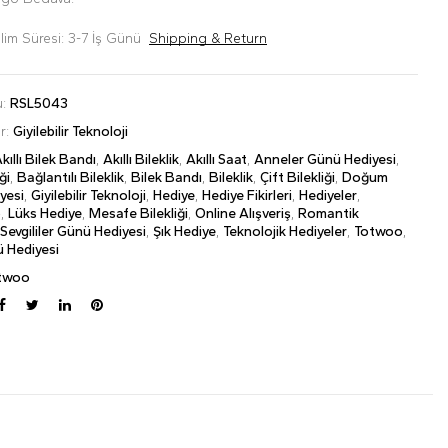
lim Süresi: 3-7 İş Günü
Shipping & Return
u:
RSL5043
er:
Giyilebilir Teknoloji
kıllı Bilek Bandı
,
Akıllı Bileklik
,
Akıllı Saat
,
Anneler Günü Hediyesi
,
ği
,
Bağlantılı Bileklik
,
Bilek Bandı
,
Bileklik
,
Çift Bilekliği
,
Doğum
yesi
,
Giyilebilir Teknoloji
,
Hediye
,
Hediye Fikirleri
,
Hediyeler
,
p
,
Lüks Hediye
,
Mesafe Bilekliği
,
Online Alışveriş
,
Romantik
,
Sevgililer Günü Hediyesi
,
Şık Hediye
,
Teknolojik Hediyeler
,
Totwoo
,
ü Hediyesi
twoo