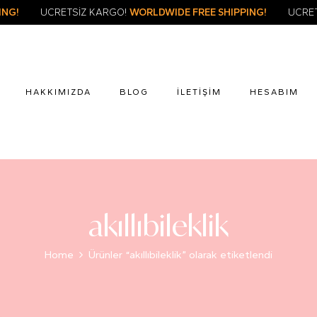
IPPING!
ÜCRETSİZ KARGO!
WORLDWIDE FREE SHIPPING!
Ü
HAKKIMIZDA
BLOG
İLETIŞIM
HESABIM
akıllıbileklik
Home
Ürünler “akıllıbileklik” olarak etiketlendi