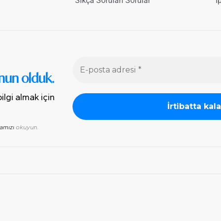
Sıkça Sorulan Sorular
İ
nun olduk.
ilgi almak için
kamızı
okuyun.