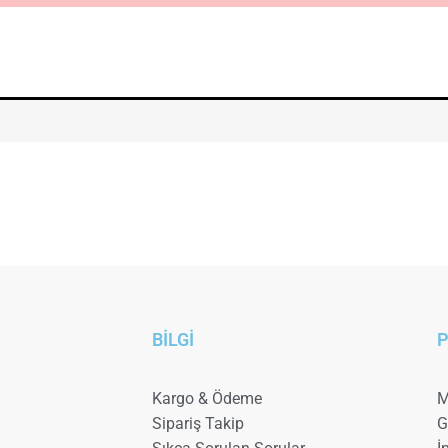
BİLGİ
P
Kargo & Ödeme
M
Sipariş Takip
G