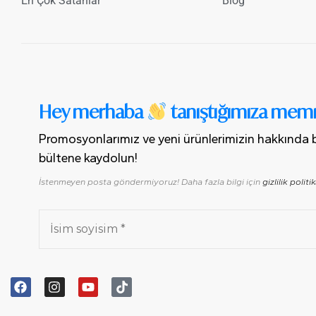
En Çok Satanlar
Blog
Hey merhaba
tanıştığımıza mem
Promosyonlarımız ve yeni ürünlerimizin hakkında b
bültene kaydolun!
İstenmeyen posta göndermiyoruz! Daha fazla bilgi için
gizlilik politi