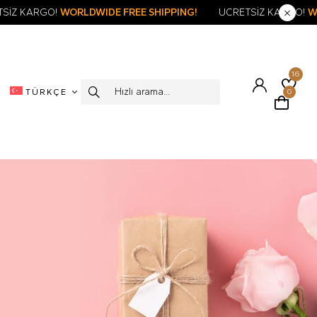
CRETSİZ KARGO!
WORLDWIDE FREE SHIPPING!
ÜCRETSİZ KARG
16
TÜRKÇE
0