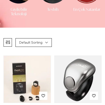
En Çok Satanlar
Giyilebilir
Tesbih
Teknoloji
Default Sorting